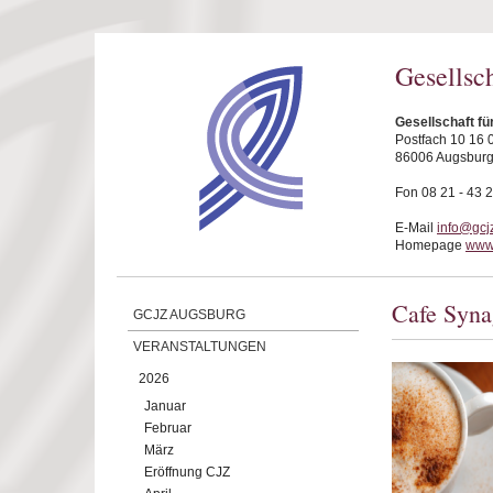
Direkt zum Inhalt
Gesellsc
Gesellschaft f
Postfach 10 16 
86006 Augsbur
Fon 08 21 - 43 
E-Mail
info@gcj
Homepage
www.
Cafe Syn
GCJZ AUGSBURG
VERANSTALTUNGEN
2026
Januar
Februar
März
Eröffnung CJZ