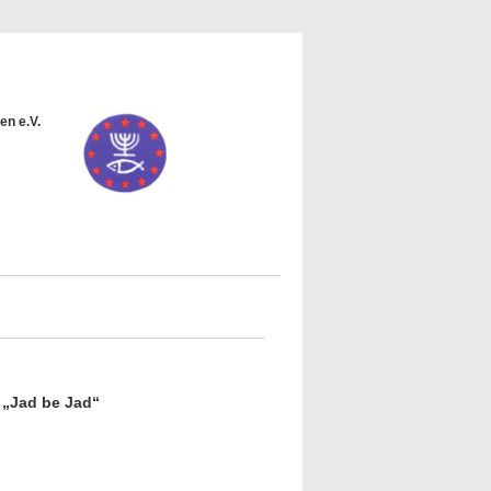
en e.V.
 „Jad be Jad“