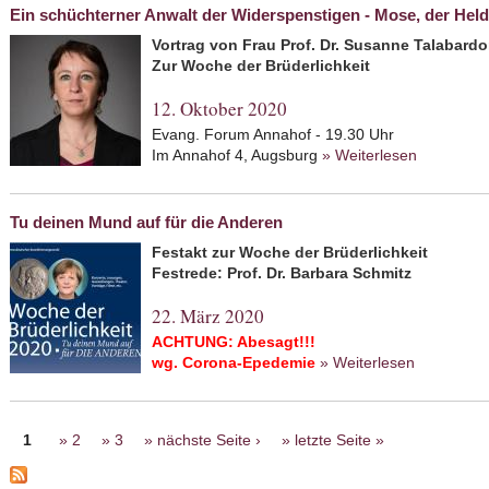
Ein schüchterner Anwalt der Widerspenstigen - Mose, der Held
Vortrag von Frau Prof. Dr. Susanne Talabard
Zur Woche der Brüderlichkeit
12. Oktober 2020
Evang. Forum Annahof - 19.30 Uhr
Im Annahof 4, Augsburg
» Weiterlesen
about Ein 
Mose, der 
Tu deinen Mund auf für die Anderen
Festakt zur Woche der Brüderlichkeit
Festrede: Prof. Dr. Barbara Schmitz
22. März 2020
ACHTUNG: Abesagt!!!
wg. Corona-Epedemie
» Weiterlesen
about Tu d
Seiten
1
2
3
nächste Seite ›
letzte Seite »