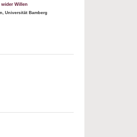
 wider Willen
on, Universität Bamberg
schüchterner Anwalt der Widerspenstigen -
Held wider Willen
einen Mund auf für die Anderen