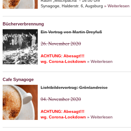
Raum „Mischpacha“ - 16.00 Uhr
Synagoge, Halderstr. 6, Augsburg
» Weiterlesen
Bücherverbrennung
Ein Vortrag von Martin Dreyfuß
26. November 2020
ACHTUNG: Abesagt!!!
wg. Corona-Lockdown
» Weiterlesen
about Bü
Cafe Synagoge
Lichtbildervortrag: Grönlandreise
04. November 2020
ACHTUNG: Abesagt!!!
wg. Corona-Lockdown
» Weiterlesen
about Ca