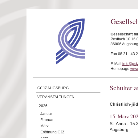
Direkt zum Inhalt
Gesellsc
Gesellschaft f
Postfach 10 16 
86006 Augsbur
Fon 08 21 - 43 
E-Mail
info@gcj
Homepage
www.
Schulter a
GCJZ AUGSBURG
VERANSTALTUNGEN
Christlich-jü
2026
Januar
15. März 20
Februar
St. Anna - 15.
März
Augsburg
Eröffnung CJZ