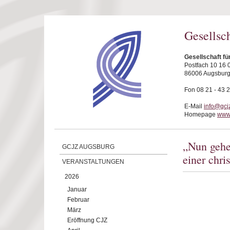
Direkt zum Inhalt
Gesellsc
Gesellschaft f
Postfach 10 16 
86006 Augsbur
Fon 08 21 - 43 
E-Mail
info@gcj
Homepage
www.
„Nun gehe
GCJZ AUGSBURG
einer chri
VERANSTALTUNGEN
2026
Januar
Februar
März
Eröffnung CJZ