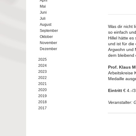
April
Mai
Juni
Juli
August
Was dir nicht 
September
so einfach un
Oktober
Hillel hätte e
November
und ist für di
Dezember
Argwohn und M
dem bleibend 
2025
2024
Prof. Klaus M
2023
Arbeitskreise 
2022
Medaille ausg
2021
2020
Eintritt
€ 4.-/3
2019
2018
Veranstalter:
2017