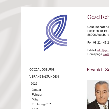
Direkt zum Inhalt
Gesellsc
Gesellschaft f
Postfach 10 16 
86006 Augsbur
Fon 08 21 - 43 
E-Mail
info@gcj
Homepage
www.
Festakt: S
GCJZ AUGSBURG
VERANSTALTUNGEN
2026
Januar
Februar
März
Eröffnung CJZ