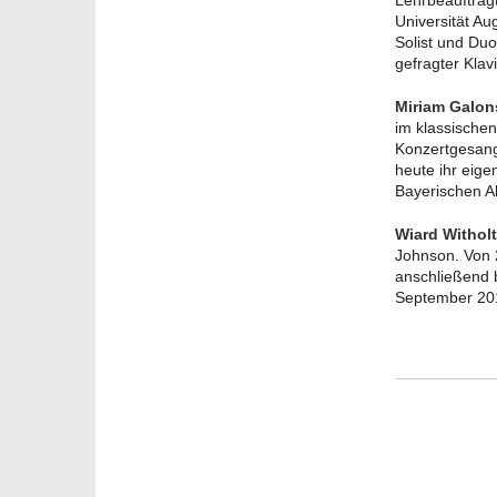
Lehrbeauftrag
Universität Au
Solist und Duo
gefragter Klav
Miriam Galo
im klassischen
Konzertgesang
heute ihr eig
Bayerischen A
Wiard Witholt
Johnson. Von 
anschließend b
September 201