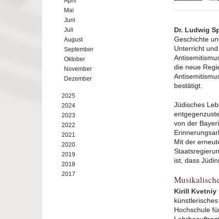
April
Mai
Juni
Dr. Ludwig S
Juli
Geschichte und
August
Unterricht un
September
Antisemitismu
Oktober
die neue Regi
November
Antisemitismus
Dezember
bestätigt.
2025
Jüdisches Leb
2024
entgegenzuste
2023
von der Bayer
2022
Erinnerungsar
2021
Mit der erneu
2020
Staatsregierun
2019
ist, dass Jüdi
2018
2017
Musikalische
Kirill Kvetniy
künstlerisches
Hochschule für