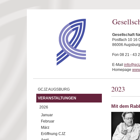
Direkt zum Inhalt
Gesellsc
Gesellschaft f
Postfach 10 16 
86006 Augsbur
Fon 08 21 - 43 
E-Mail
info@gcj
Homepage
www.
2023
GCJZ AUGSBURG
VERANSTALTUNGEN
Mit dem Rabb
2026
Januar
Februar
März
Eröffnung CJZ