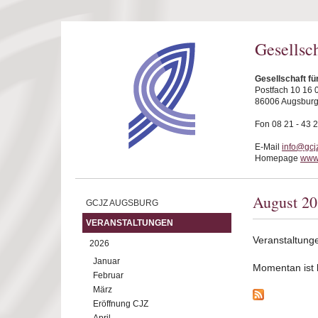
Direkt zum Inhalt
Gesellsc
Gesellschaft f
Postfach 10 16 
86006 Augsbur
Fon 08 21 - 43 
E-Mail
info@gcj
Homepage
www.
August 2
GCJZ AUGSBURG
VERANSTALTUNGEN
Veranstaltung
2026
Januar
Momentan ist ke
Februar
März
Eröffnung CJZ