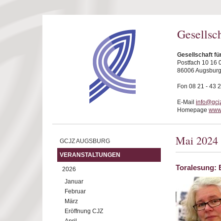
Direkt zum Inhalt
Gesellsc
Gesellschaft f
Postfach 10 16 
86006 Augsbur
Fon 08 21 - 43 
E-Mail
info@gcj
Homepage
www.
Mai 2024
GCJZ AUGSBURG
VERANSTALTUNGEN
Toralesung: 
2026
Januar
Februar
März
Eröffnung CJZ