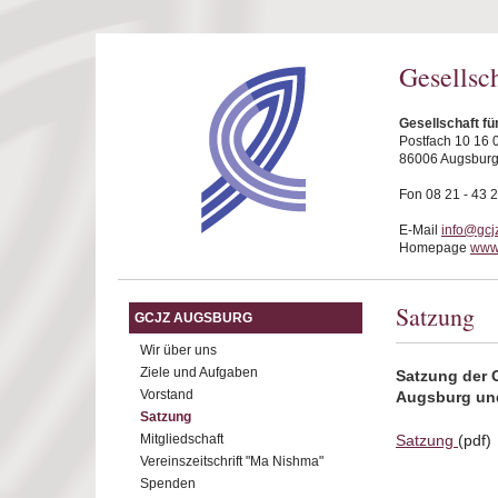
Direkt zum Inhalt
Gesellsc
Gesellschaft f
Postfach 10 16 
86006 Augsbur
Fon 08 21 - 43 
E-Mail
info@gcj
Homepage
www.
Satzung
GCJZ AUGSBURG
Wir über uns
Ziele und Aufgaben
Satzung der G
Vorstand
Augsburg und
Satzung
Mitgliedschaft
Satzung
(pdf)
Vereinszeitschrift "Ma Nishma"
Spenden