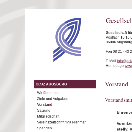
Direkt zum Inhalt
Gesellsc
Gesellschaft f
Postfach 10 16 
86006 Augsbur
Fon 08 21 - 43 
E-Mail
info@gcj
Homepage
www.
Vorstand
GCJZ AUGSBURG
Wir über uns
Vorstandsmit
Ziele und Aufgaben
Vorstand
Satzung
Ehrenv
Mitgliedschaft
Vereinszeitschrift "Ma Nishma"
Vorsitz
Spenden
stellv. 