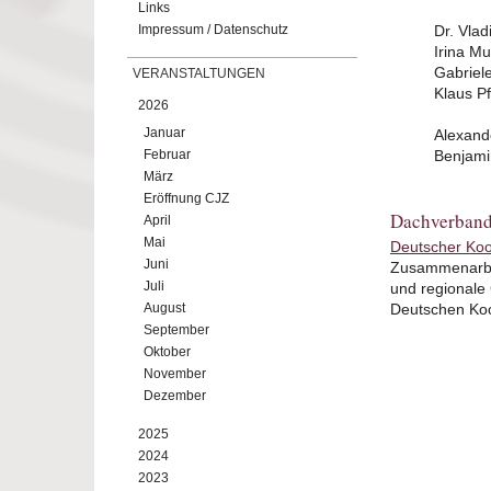
Links
Impressum / Datenschutz
Dr. Vlad
Irina M
Gabriel
VERANSTALTUNGEN
Klaus Pf
2026
Januar
Alexand
Februar
Benjamin
März
Eröffnung CJZ
Dachverband
April
Mai
Deutscher Koo
Juni
Zusammenarbei
Juli
und regionale 
August
Deutschen Koo
September
Oktober
November
Dezember
2025
2024
2023