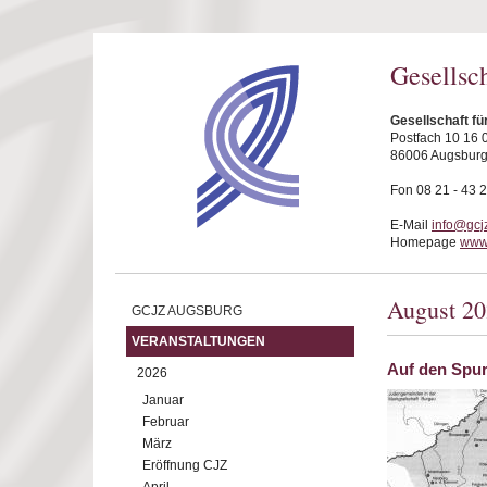
Direkt zum Inhalt
Gesellsc
Gesellschaft f
Postfach 10 16 
86006 Augsbur
Fon 08 21 - 43 
E-Mail
info@gcj
Homepage
www.
August 2
GCJZ AUGSBURG
VERANSTALTUNGEN
Auf den Spu
2026
Januar
Februar
März
Eröffnung CJZ