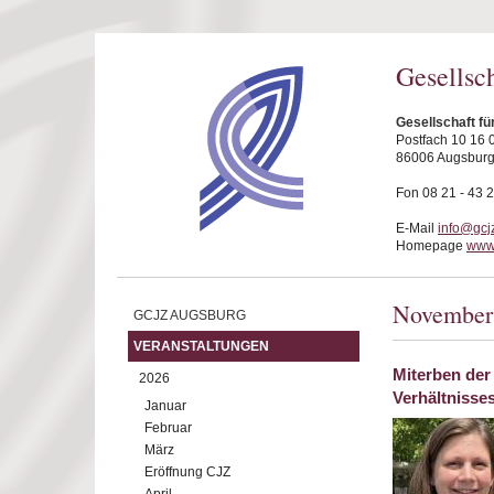
Direkt zum Inhalt
Gesellsc
Gesellschaft f
Postfach 10 16 
86006 Augsbur
Fon 08 21 - 43 
E-Mail
info@gcj
Homepage
www.
November
GCJZ AUGSBURG
VERANSTALTUNGEN
Miterben der
2026
Verhältnisse
Januar
Februar
März
Eröffnung CJZ